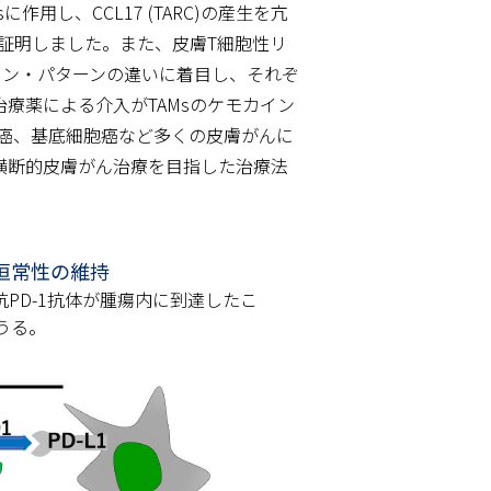
作用し、CCL17 (TARC)の産生を亢
で証明しました。また、皮膚T細胞性リ
サイトカイン・パターンの違いに着目し、それぞ
治療薬による介入がTAMsのケモカイン
癌、基底細胞癌など多くの皮膚がんに
種横断的皮膚がん治療を目指した治療法
恒常性の維持
が抗PD-1抗体が腫瘍内に到達したこ
うる。