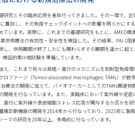
礎研究とその臨床応用を長年行ってきました。その一環で、近
分子に着目し、その免疫チェックポイントへの影響を明らかにするこ
めています。実際に、これまでの基礎研究をもとに、AMED橋
害薬併用療法の有効性・安全性を検証した。その結果、PAI-1阻
除し、併用期間が終了したにも関わらずその期間を遥かに超え
、検証的第III相試験を準備しています。
加え、これまで我々は発癌・進行のメカニズムを抑制型免疫環
ージ（Tumor-associated macrophages: TAM
た治療法の開発に加えて、バイオマーカーとしてのTAMs関連
の開発を行なっています。また、実臨床において紫外線や足底
、進行に紫外線や表皮細胞ストレス応答が関与するか否かを研
瘍診断機器の開発を2014年から行なっており、2025年に
ノーマの研究を20年以上、多角的に行なっています。