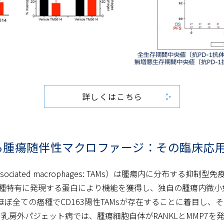
詳しくはこちら
る腫瘍随伴性マクロファージ：その臨床応
sociated macrophages: TAMs）は腫瘍内に分布する
種特有に発現する蛋白により機能を獲得し、独自の腫瘍内微小
ぼ全ての癌種でCD163陽性TAMsが存在することに着目し、
も乳房外パジェット病では、腫瘍細胞自体がRANKLとMMP7