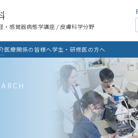
科
経・感覚器病態学講座 / 皮膚科学分野
介
医療関係の皆様へ
学生・研修医の方へ
EARCH