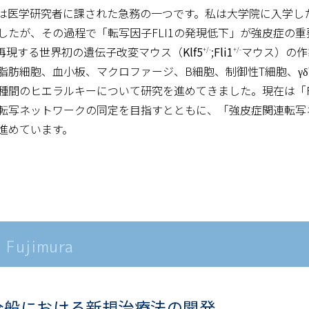
は医学研究者に課された急務の一つです。私は大学院に入学した
したが、その過程で「転写因子FLI1の発現低下」が強皮症の
に再現する世界初の遺伝子改変マウス（
Klf5
;
Fli1
マウス）の作
+/-
+/-
肪細胞、血小板、マクロファージ、B細胞、制御性T細胞、γδT
種間のヒエラルキーについて研究を進めてきました。現在は「F
転写ネットワークの同定を目指すとともに、「強皮症関連転写
進めています。
 Fujimura
全般における新規治療法の開発