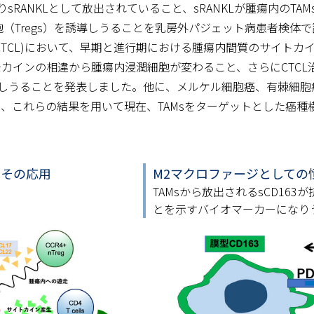
sRANKLとして放出されていること、sRANKLが腫瘍内のTAMsに
（Tregs）を誘導しうることを乳房外パジェット病患者検体
lymphoma: CTCL)において、早期と進行期における腫瘍内間質の
モカインの相違から腫瘍内浸潤細胞が変わること、さらにCTCL
しうることを発表しました。他に、メルケル細胞癌、有棘細胞
し、これらの結果を用いて現在、TAMsをターゲットとした癌
とその応用
M2マクロファージとしての
TAMsから放出されるsCD163
とを示すバイオマーカーになり