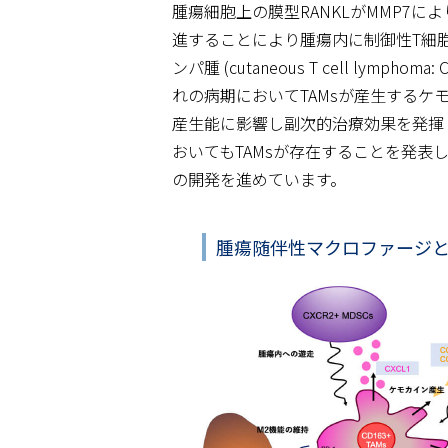
腫瘍細胞上の膜型RANKLがMMP7により
進することにより腫瘍内に制御性T細胞
ンパ腫 (cutaneous T cell 
れの病期においてTAMsが産生するケ
産生能に影響し副次的治療効果を発揮
おいてもTAMsが存在することを発表
の開発を進めています。
腫瘍随伴性マクロファージ