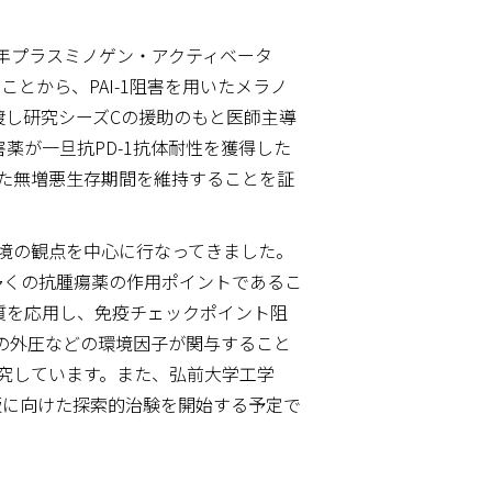
年プラスミノゲン・アクティベータ
とから、PAI-1阻害を用いたメラノ
渡し研究シーズCの援助のもと医師主導
害薬が一旦抗PD-1抗体耐性を獲得した
た無増悪生存期間を維持することを証
境の観点を中心に行なってきました。
s）が数多くの抗腫瘍薬の作用ポイントであるこ
物質を応用し、免疫チェックポイント阻
の外圧などの環境因子が関与すること
究しています。また、弘前大学工学
製版に向けた探索的治験を開始する予定で